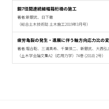
鋼7径間連続細幅箱桁橋の施工
著者:新銀武、日下徹
（総合⼟⽊技術誌 ⼟⽊施⼯2019年3月号）
疲労亀裂の発生・進展に伴う軸方向応力比の
著者:堀合聡、三浦真希、千葉慎二、新銀武、大西弘
（土木学会論文集A2（応用力学）74巻 (2018) 2号）