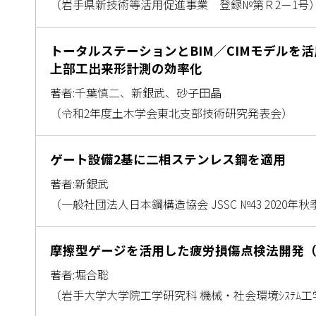
（岩手県新技術等活用促進事業 登録№第Ｒ2－1号
トータルステーションとBIM／CIMモデルを
上部工出来形計測の効率化
著者:千葉慎二、新銀武、砂子田晶
（令和2年度土木学会東北支部技術研究発表会）
ゲート設備2基に二相ステンレス鋼を適用
著者:新銀武
（一般社団法人日本鋼構造協会 JSSC №43 2020年
摩擦型ゲージを活用した疲労損傷点検法開発
著者:堀合聡
（岩手大学大学院工学研究科 機械・社会環境ｼｽﾃﾑ