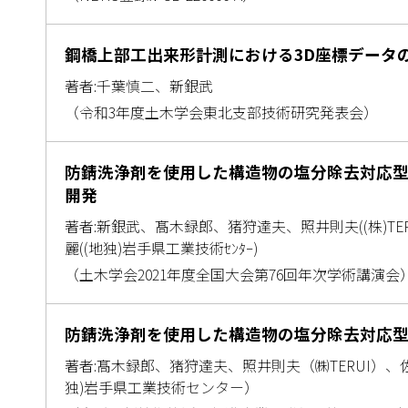
鋼橋上部工出来形計測における3D座標データ
著者:千葉慎二、新銀武
（令和3年度土木学会東北支部技術研究発表会）
防錆洗浄剤を使用した構造物の塩分除去対応
開発
著者:新銀武、髙木録郎、猪狩達夫、照井則夫((株)TER
麗((地独)岩手県工業技術ｾﾝﾀｰ)
（土木学会2021年度全国大会第76回年次学術講演会
防錆洗浄剤を使用した構造物の塩分除去対応
著者:髙木録郎、猪狩達夫、照井則夫（㈱TERUI）、
独)岩手県工業技術センター）