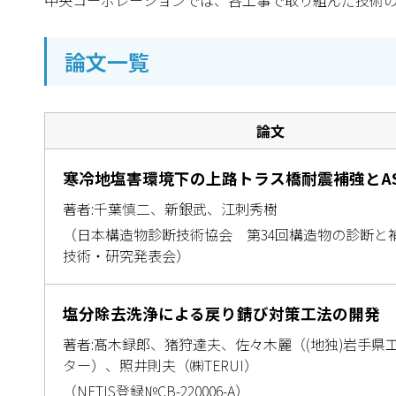
中央コーポレーションでは、各工事で取り組んだ技術
論文一覧
論文
寒冷地塩害環境下の上路トラス橋耐震補強とA
著者:千葉慎二、新銀武、江刺秀樹
（日本構造物診断技術協会 第34回構造物の診断と
技術・研究発表会）
塩分除去洗浄による戻り錆び対策工法の開発
著者:髙木録郎、猪狩達夫、佐々木麗（(地独)岩手県
ター）、照井則夫（㈱TERUI）
（NETIS登録№CB-220006-A）