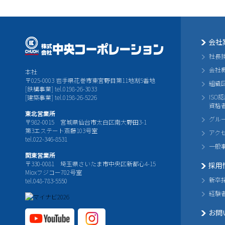
会社
社長
会社
本社
〒025-0003 岩手県花巻市東宮野目第11地割5番地
組織
[鉄構事業] tel.0198-26-3033
ISO
[建築事業] tel.0198-26-5226
資格
東北営業所
グル
〒982-0015 宮城県仙台市太白区南大野田3-1
第3エステート斎藤103号室
アク
tel.022-346-8531
一般
関東営業所
〒330-0081 埼玉県さいたま市中央区新都心4-15
採用
Mioxフジコー702号室
新卒
tel.048-783-5550
経験
お問