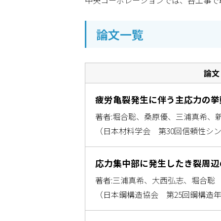
中央コーポレーションでは、各工事で
論文一覧
論文
疲労亀裂発生に伴う主応力の挙
著者:堀合聡、桑原優、三浦真希、
（日本材料学会 第30回信頼性シ
応力集中部に発生したき裂周辺
著者:三浦真希、大西弘志、堀合聡
（日本鋼構造協会 第25回鋼構造