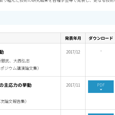
取り組んだ技術の研究結果を各種学会等で発表し、更なる技術
発表年月
ダウンロード
-
動
2017/12
新銀武、大西弘志
ンポジウム講演論文集）
の主応力の挙動
2017/11
PDF
年次論文報告集）