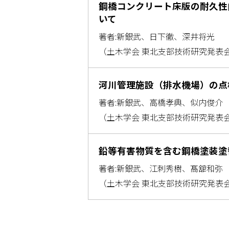
鋼橋コンクリート床版の耐久性
いて
著者:新銀武、日下徹、深井将光
（土木学会 東北支部技術研究発表
河川管理施設（排水機場）の点
著者:新銀武、高橋孝典、似内俊介
（土木学会 東北支部技術研究発表
鉛等有害物質を含む鋼橋塗装塗
著者:新銀武、江刺秀樹、髙舘和弥
（土木学会 東北支部技術研究発表