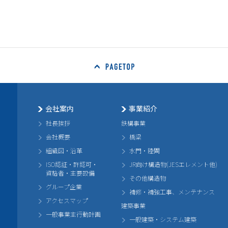
会社案内
事業紹介
社長挨拶
鉄構事業
会社概要
橋梁
組織図・沿革
水門・陸閘
ISO認証・許認可・
JR向け構造物(JESエレメント他)
資格者・主要設備
その他構造物
グループ企業
補修・補強工事、メンテナンス
アクセスマップ
建築事業
一般事業主行動計画
一般建築・システム建築