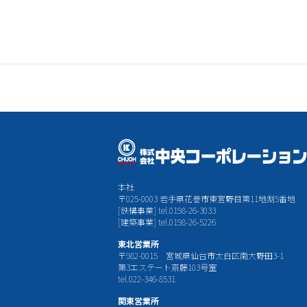
本社
〒025-0003 岩手県花巻市東宮野目第11地割5番地
[鉄構事業] tel.0198-26-3033
[建築事業] tel.0198-26-5226
東北営業所
〒982-0015 宮城県仙台市太白区南大野田3-1
第3エステート斎藤103号室
tel.022-346-8531
関東営業所