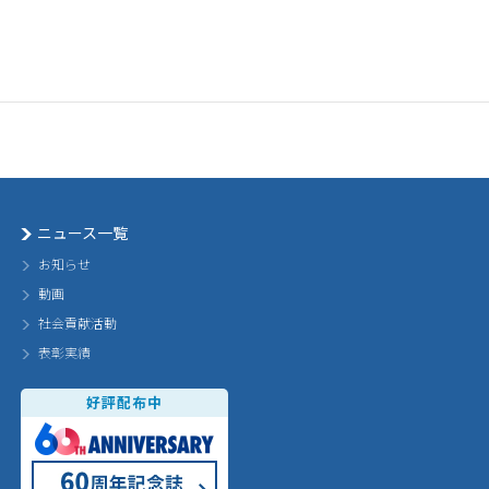
ニュース一覧
お知らせ
動画
社会貢献活動
表彰実績
好評配布中
60th Annivarsary