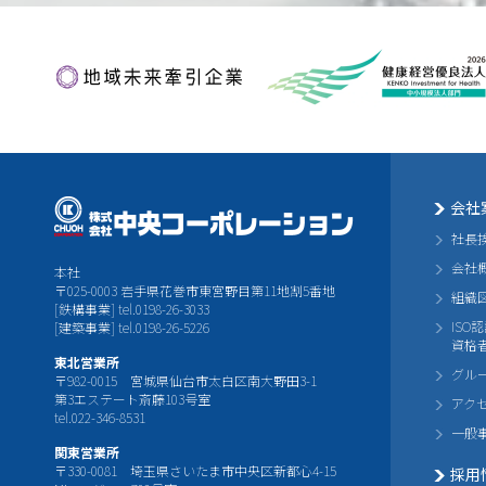
会社
社長
会社
本社
〒025-0003 岩手県花巻市東宮野目第11地割5番地
組織
[鉄構事業] tel.0198-26-3033
ISO
[建築事業] tel.0198-26-5226
資格
東北営業所
グル
〒982-0015 宮城県仙台市太白区南大野田3-1
第3エステート斎藤103号室
アク
tel.022-346-8531
一般
関東営業所
〒330-0081 埼玉県さいたま市中央区新都心4-15
採用