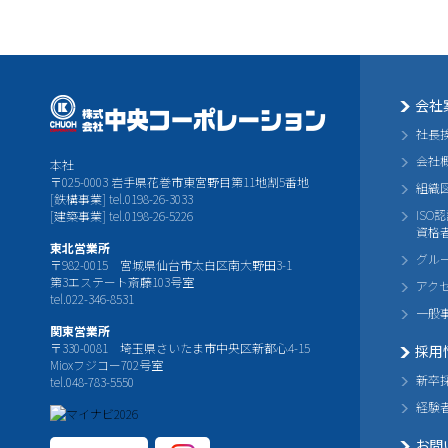
会社
社長
会社
本社
〒025-0003 岩手県花巻市東宮野目第11地割5番地
組織
[鉄構事業] tel.0198-26-3033
ISO
[建築事業] tel.0198-26-5226
資格
東北営業所
グル
〒982-0015 宮城県仙台市太白区南大野田3-1
第3エステート斎藤103号室
アク
tel.022-346-8531
一般
関東営業所
〒330-0081 埼玉県さいたま市中央区新都心4-15
採用
Mioxフジコー702号室
新卒
tel.048-783-5550
経験
お問