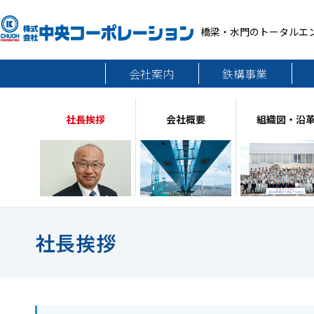
橋梁・水門のトータルエ
会社案内
鉄構事業
社長挨拶
会社概要
組織図・沿
社長挨拶