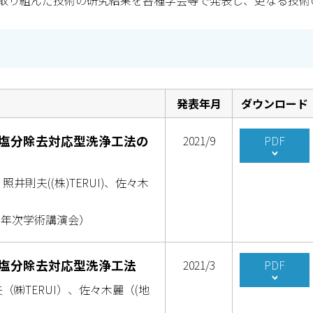
取り組んだ技術の研究結果を各種学会等で発表し、更なる技術
発表年月
ダウンロード
塩分除去対応型洗浄工法の
2021/9
PDF
則夫((株)TERUI)、佐々木
6回年次学術講演会）
塩分除去対応型洗浄工法
2021/3
PDF
（㈱TERUI）、佐々木麗（(地