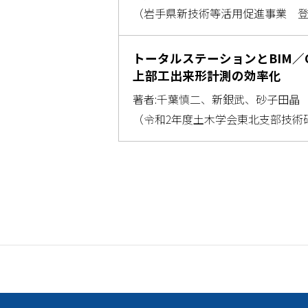
（岩手県新技術等活用促進事業 登
トータルステーションとBIM／
上部工出来形計測の効率化
著者:千葉慎二、新銀武、砂子田晶
（令和2年度土木学会東北支部技術