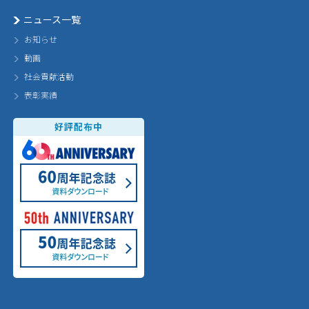
ニュース一覧
お知らせ
動画
社会貢献活動
表彰実績
好評配布中
60th Annivarsary
60周年記念誌 ダウンロード
50th Annivarsary
50周年記念誌 ダウンロード