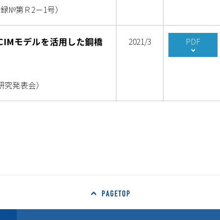
録№第Ｒ2－1号）
CIMモデルを活用した鋼橋
2021/3
PDF
研究発表会）