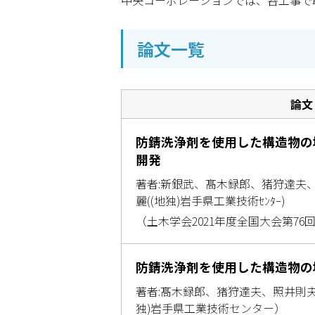
中央コーポレーションでは、各工事で
論文一覧
論文
防錆洗浄剤を使用した構造物の
開発
著者:新銀武、髙木録郎、猪狩達夫、照井
麗((地独)岩手県工業技術ｾﾝﾀｰ)
（土木学会2021年度全国大会第7
防錆洗浄剤を使用した構造物の
著者:髙木録郎、猪狩達夫、照井則夫
独)岩手県工業技術センター）