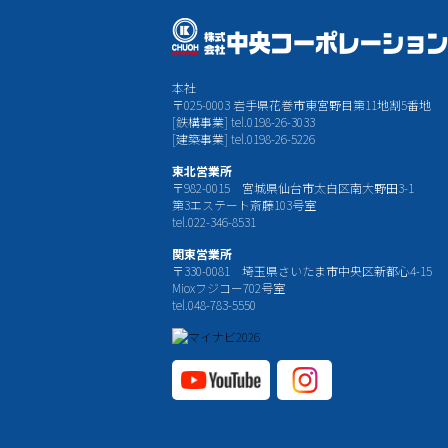
本社
〒025-0003 岩手県花巻市東宮野目第11地割5番地
[鉄構事業] tel.0198-26-3033
[建築事業] tel.0198-26-5226
東北営業所
〒982-0015 宮城県仙台市太白区南大野田3-1
第3エステート斎藤103号室
tel.022-346-8531
関東営業所
〒330-0081 埼玉県さいたま市中央区新都心4-15
Mioxフジコー702号室
tel.048-783-5550
YouTube公式チャ
Instagram
ンネル
公式チャ
ンネル