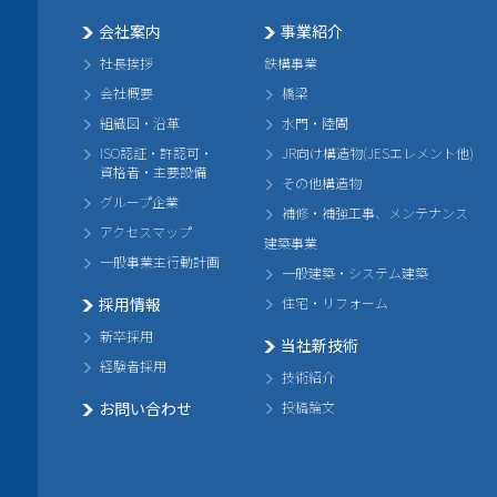
会社案内
事業紹介
社長挨拶
鉄構事業
会社概要
橋梁
組織図・沿革
水門・陸閘
ISO認証・許認可・
JR向け構造物(JESエレメント他)
資格者・主要設備
その他構造物
グループ企業
補修・補強工事、メンテナンス
アクセスマップ
建築事業
一般事業主行動計画
一般建築・システム建築
採用情報
住宅・リフォーム
新卒採用
当社新技術
経験者採用
技術紹介
お問い合わせ
投稿論文