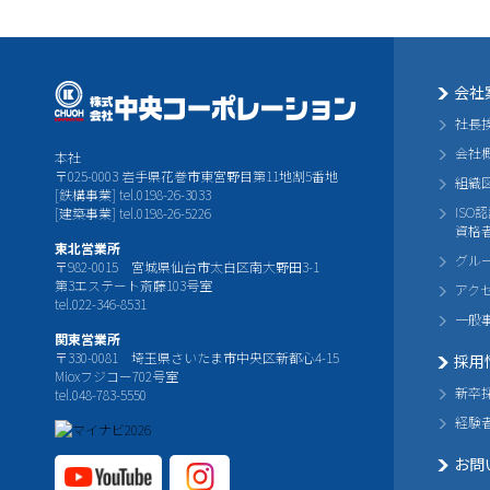
会社
社長
会社
本社
〒025-0003 岩手県花巻市東宮野目第11地割5番地
組織
[鉄構事業] tel.0198-26-3033
ISO
[建築事業] tel.0198-26-5226
資格
東北営業所
グル
〒982-0015 宮城県仙台市太白区南大野田3-1
第3エステート斎藤103号室
アク
tel.022-346-8531
一般
関東営業所
〒330-0081 埼玉県さいたま市中央区新都心4-15
採用
Mioxフジコー702号室
新卒
tel.048-783-5550
経験
お問