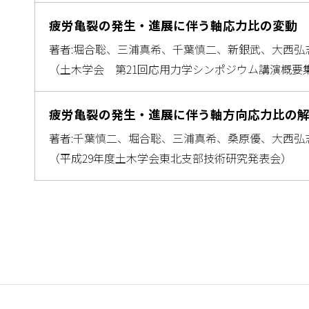
疲労亀裂の発生・進展に伴う軸応力比の変動
著者:堀合聡、三浦真希、千葉慎二、新銀武、大西弘
（土木学会 第21回応用力学シンポジウム講演概要
疲労亀裂の発生・進展に伴う軸方向応力比の
著者:千葉慎二、堀合聡、三浦真希、桑原優、大西弘
（平成29年度土木学会東北支部技術研究発表会）