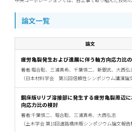
中央コーポレーションでは、各工事で取り組んだ技術
論文一覧
論文
疲労亀裂発生および進展に伴う軸方向応力比
著者:堀合聡、三浦真希、千葉慎二、新銀武、大西弘
（日本材料学会 第31回信頼性シンポジウム講演論
鋼床版Uリブ溶接部に発生する疲労亀裂周辺に
向応力比の検討
著者:千葉慎二、堀合聡、三浦真希、大西弘志
（土木学会 第10回道路橋床版シンポジウム論文報告