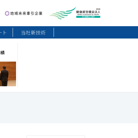
地域未来牽引企業
健康経営優良法人2026
ート
当社新技術
実績