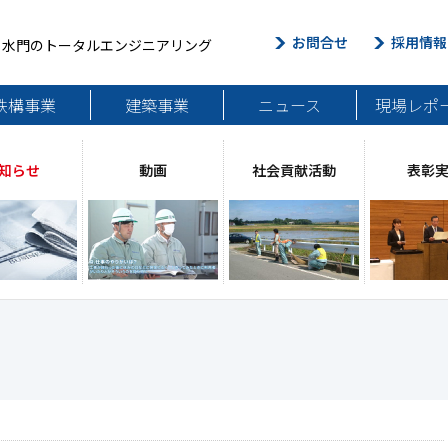
お問合せ
採用情報
・水門のトータルエンジニアリング
鉄構事業
建築事業
ニュース
現場レポ
知らせ
動画
社会貢献活動
表彰