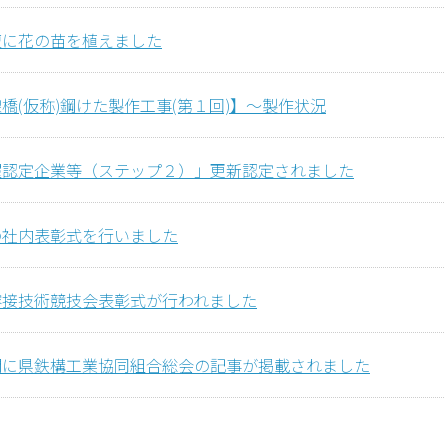
壇に花の苗を植えました
橋(仮称)鋼けた製作工事(第１回)】～製作状況
躍認定企業等（ステップ２）」更新認定されました
の社内表彰式を行いました
溶接技術競技会表彰式が行われました
聞に県鉄構工業協同組合総会の記事が掲載されました