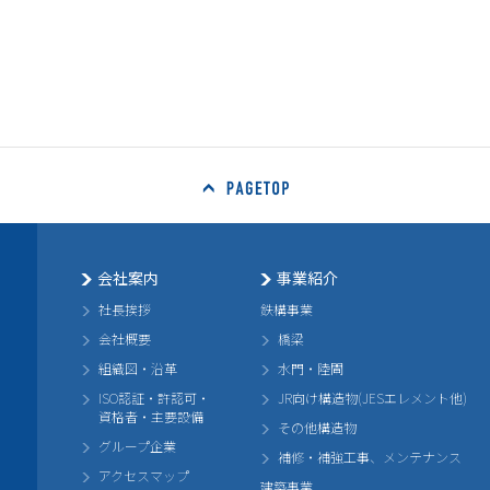
会社案内
事業紹介
社長挨拶
鉄構事業
会社概要
橋梁
組織図・沿革
水門・陸閘
ISO認証・許認可・
JR向け構造物(JESエレメント他)
資格者・主要設備
その他構造物
グループ企業
補修・補強工事、メンテナンス
アクセスマップ
建築事業