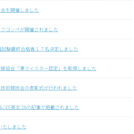
大会を開催しました
ルフコンペが開催されました
量試験最終合格者１７名決定しました
溶接協会「準マイスター認定」を取得しました
接技術競技会の表彰式が行われました
にEE東北’26の記事が掲載されました
展いたしました