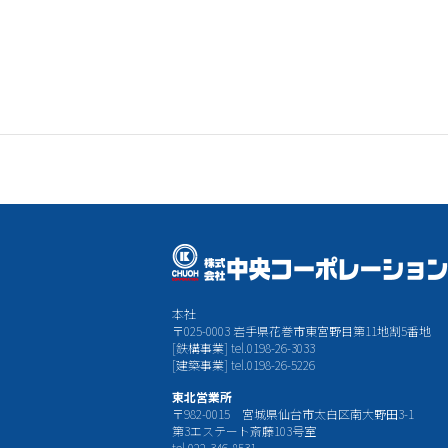
本社
〒025-0003 岩手県花巻市東宮野目第11地割5番地
[鉄構事業] tel.0198-26-3033
[建築事業] tel.0198-26-5226
東北営業所
〒982-0015 宮城県仙台市太白区南大野田3-1
第3エステート斎藤103号室
tel.022-346-8531