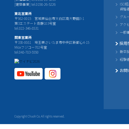
ISO
[建築事業] tel.0198-26-5226
資格
東北営業所
グル
〒982-0015 宮城県仙台市太白区南大野田3-1
第3エステート斎藤103号室
アク
tel.022-346-8531
一般
関東営業所
〒330-0081 埼玉県さいたま市中央区新都心4-15
採用
Mioxフジコー702号室
新卒
tel.048-783-5550
経験
お問
YouTube公式チャ
Instagram
ンネル
公式チャ
ンネル
Copyright Chuoh Co. All rights reserved.