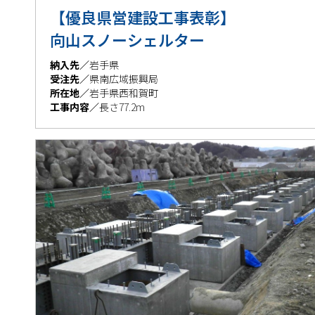
【優良県営建設工事表
向山スノーシェルター
納入先／
岩手県
受注先／
県南広域振興局
所在地／
岩手県西和賀町
工事内容／
長さ77.2m