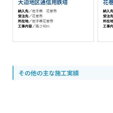
大迫地区通信用鉄塔
花
納入先／
岩手県 花巻市
納入
受注先／
花巻市
受注
所在地／
岩手県花巻市
所在
工事内容／
高さ40m
工事
その他の主な施工実績