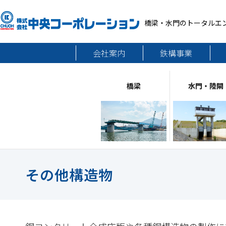
橋梁・水門のトータルエ
会社案内
鉄構事業
橋梁
水門・陸閘
その他構造物