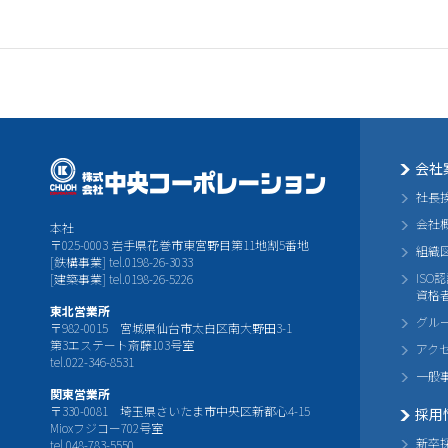
会社
社長
会社
本社
〒025-0003 岩手県花巻市東宮野目第11地割5番地
組織
[鉄構事業] tel.0198-26-3033
ISO
[建築事業] tel.0198-26-5226
資格
東北営業所
グル
〒982-0015 宮城県仙台市太白区南大野田3-1
第3エステート斎藤103号室
アク
tel.022-346-8531
一般
関東営業所
〒330-0081 埼玉県さいたま市中央区新都心4-15
採用
Mioxフジコー702号室
新卒
tel.048-783-5550