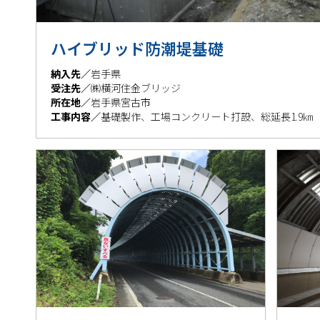
ハイブリッド防潮堤基礎
納入先／
岩手県
受注先／
㈱横河住金ブリッジ
所在地／
岩手県宮古市
工事内容／
基礎製作、工場コンクリート打設、総延長1.9㎞