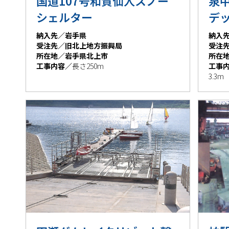
国道107号和賀仙人スノー
泉
シェルター
デ
納入先／岩手県
納入
受注先／旧北上地方振興局
受注
所在地／岩手県北上市
所在
工事内容／
長さ250m
工事
3.3m