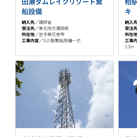
田瀬ダムレイクリゾート繋
柏
船設備
キ
納入先／
建設省
納入
受注先／
東北地方建設局
受注
所在地／
岩手県花巻市
所在
工事内容／
SUS製繋船設備一式
工事
3.3m