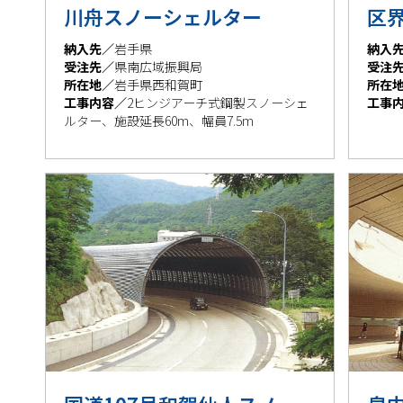
川舟スノーシェルター
区
納入先／
岩手県
納入
受注先／
県南広域振興局
受注
所在地／
岩手県西和賀町
所在
工事内容／
2ヒンジアーチ式鋼製スノーシェ
工事
ルター、施設延長60m、幅員7.5m