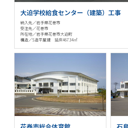
大迫学校給食センター（建築）工事
納入先／岩手県花巻市
受注先／花巻市
所在地／岩手県花巻市大迫町
構造／S造平屋建 延床467.34㎡
花巻市総合体育館
石