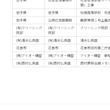
岩手県
花巻空港事務所
花巻空港旅客ター
築）工事
岩手県
岩手県
杜陵高等学校 校
岩手県
沿岸広域振興局
藤原埠頭１号上屋
(有)クリーニング
(有)クリーニング
クリーニング阿部
阿部
阿部
(有)清水仏具店
(有)清水仏具店
清水仏具店
花巻市
花巻市
花巻市役所第二庁
(株)アイオー精密
(株)アイオー精密
アイオー精密 東
(有)西村仏具店
(有)西村仏具店
西村葬祭会館メモ