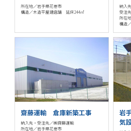
所在地／岩手県花巻市
納入
構造／木造平屋建店舗 延床244㎡
受注
所在
構造／
齋藤運輸 倉庫新築工事
岩
気
納入先・受注先／㈱齊藤運輸
所在地／岩手県花巻市