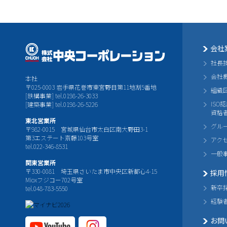
会社
社長
会社
本社
〒025-0003 岩手県花巻市東宮野目第11地割5番地
組織
[鉄構事業] tel.0198-26-3033
ISO
[建築事業] tel.0198-26-5226
資格
東北営業所
グル
〒982-0015 宮城県仙台市太白区南大野田3-1
第3エステート斎藤103号室
アク
tel.022-346-8531
一般
関東営業所
〒330-0081 埼玉県さいたま市中央区新都心4-15
採用
Mioxフジコー702号室
新卒
tel.048-783-5550
経験
お問