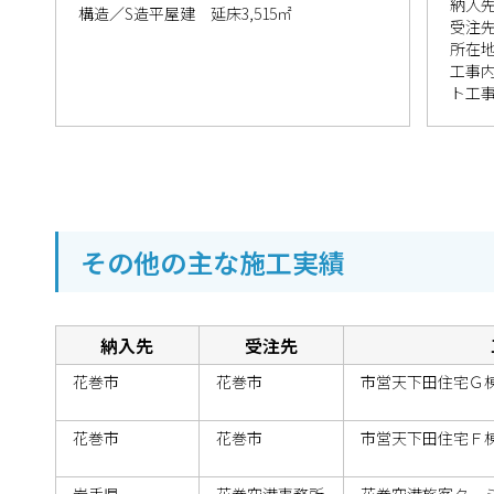
納入
構造／S造平屋建 延床3,515㎡
受注
所在
工事
ト工
その他の主な施工実績
納入先
受注先
花巻市
花巻市
市営天下田住宅Ｇ
花巻市
花巻市
市営天下田住宅Ｆ