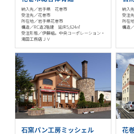
納入先／岩手県 花巻市
納入
受注先／花巻市
受注
所在地／岩手県花巻市
所在
構造／RC造2階建 延床5,624㎡
構造／
受注形態／伊藤組。中央コーポレーション・
滝田工務店ＪＶ
石窯パン工房ミッシェル
花