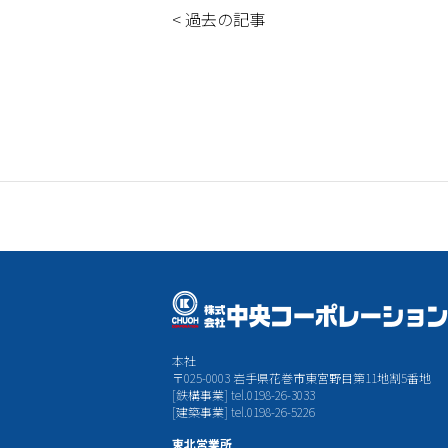
<
過去の記事
本社
〒025-0003 岩手県花巻市東宮野目第11地割5番地
[鉄構事業] tel.0198-26-3033
[建築事業] tel.0198-26-5226
東北営業所