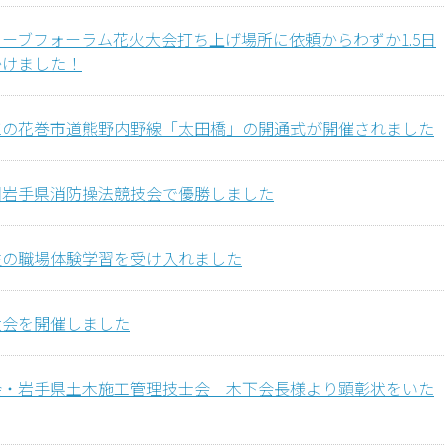
ーブフォーラム花火大会打ち上げ場所に依頼からわずか1.5日
かけました！
工の花巻市道熊野内野線「太田橋」の開通式が開催されました
回岩手県消防操法競技会で優勝しました
生の職場体験学習を受け入れました
大会を開催しました
会・岩手県土木施工管理技士会 木下会長様より顕彰状をいた