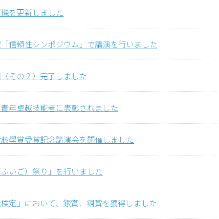
断機を更新しました
催「信頼性シンポジウム」で講演を行いました
画（その２）完了しました
県青年卓越技能者に表彰されました
伊藤學賞受賞記念講演会を開催しました
（ふいご）祭り」を行いました
能検定」において、銀賞、銅賞を獲得しました