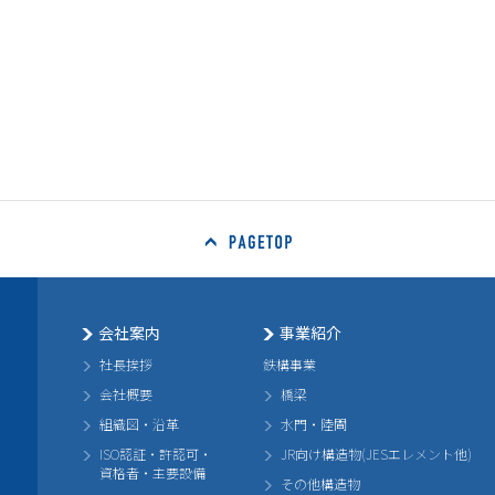
会社案内
事業紹介
社長挨拶
鉄構事業
会社概要
橋梁
組織図・沿革
水門・陸閘
ISO認証・許認可・
JR向け構造物(JESエレメント他)
資格者・主要設備
その他構造物