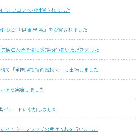
社社内ゴルフコンペが開催されました
録郎氏が『伊藤 學 賞』を受賞されました
防操法大会で優良賞(第5位)をいただきました
連続で「全国溶接技術競技会」に出場しました
ティアを実施しました
神輿パレードに参加しました
生のインターンシップの受け入れを行いました