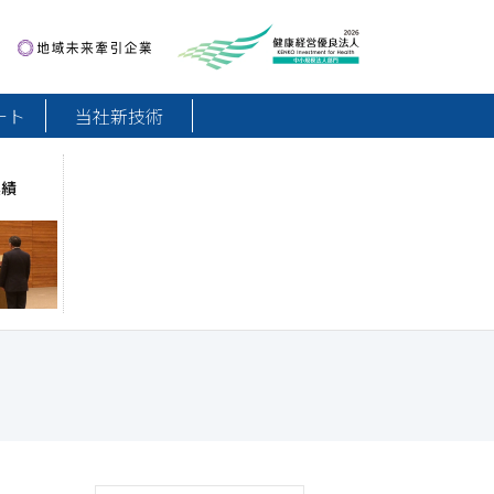
地域未来牽引企業
健康経営優良法人2026
ート
当社新技術
実績