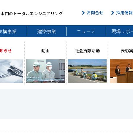
お問合せ
採用情報
・水門のトータルエンジニアリング
鉄構事業
建築事業
ニュース
現場レポ
知らせ
動画
社会貢献活動
表彰