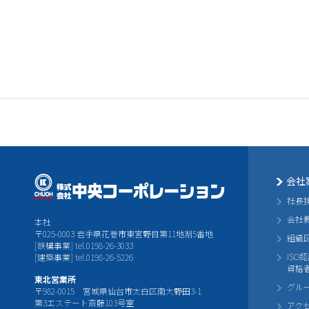
会社
社長
会社
本社
〒025-0003 岩手県花巻市東宮野目第11地割5番地
組織
[鉄構事業] tel.0198-26-3033
ISO
[建築事業] tel.0198-26-5226
資格
東北営業所
グル
〒982-0015 宮城県仙台市太白区南大野田3-1
第3エステート斎藤103号室
アク