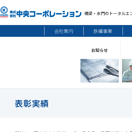
橋梁・水門のトータルエ
会社案内
鉄構事業
お知らせ
表彰実績