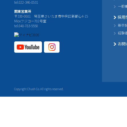
tel.022-346-8531
一般
関東営業所
〒330-0081 埼玉県さいたま市中央区新都心4-15
採用
Mioxフジコー702号室
新卒
tel.048-783-5550
経験
お問
YouTube公式チャ
Instagram
ンネル
公式チャ
ンネル
Copyright Chuoh Co. All rights reserved.