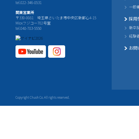
tel.022-346-8531
一般
関東営業所
〒330-0081 埼玉県さいたま市中央区新都心4-15
採用
Mioxフジコー702号室
新卒
tel.048-783-5550
経験
お問
YouTube公式チャ
Instagram
ンネル
公式チャ
ンネル
Copyright Chuoh Co. All rights reserved.