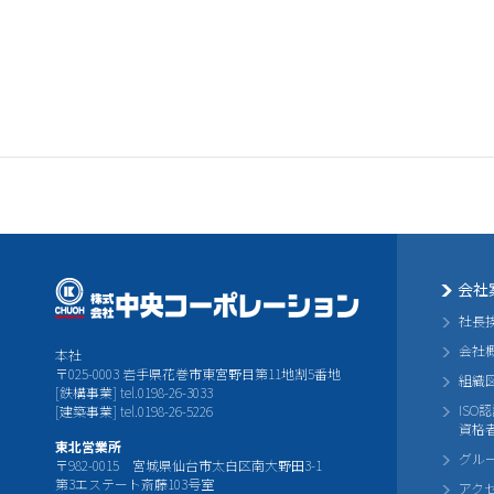
会社
社長
会社
本社
〒025-0003 岩手県花巻市東宮野目第11地割5番地
組織
[鉄構事業] tel.0198-26-3033
ISO
[建築事業] tel.0198-26-5226
資格
東北営業所
グル
〒982-0015 宮城県仙台市太白区南大野田3-1
第3エステート斎藤103号室
アク