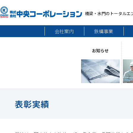
橋梁・水門のトータルエ
会社案内
鉄構事業
お知らせ
表彰実績