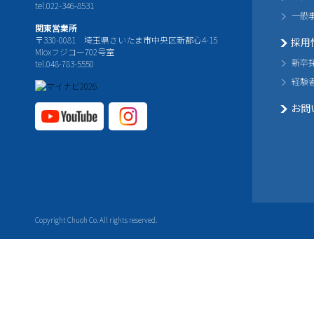
tel.022-346-8531
一般
関東営業所
〒330-0081 埼玉県さいたま市中央区新都心4-15
採用
Mioxフジコー702号室
新卒
tel.048-783-5550
経験
お問
YouTube公式チャ
Instagram
ンネル
公式チャ
ンネル
Copyright Chuoh Co. All rights reserved.