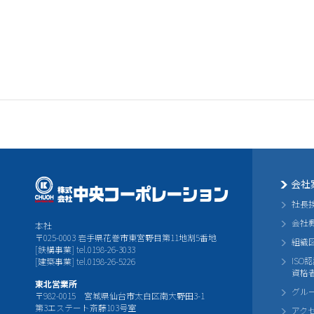
会社
社長
会社
本社
〒025-0003 岩手県花巻市東宮野目第11地割5番地
組織
[鉄構事業] tel.0198-26-3033
ISO
[建築事業] tel.0198-26-5226
資格
東北営業所
グル
〒982-0015 宮城県仙台市太白区南大野田3-1
第3エステート斎藤103号室
アク