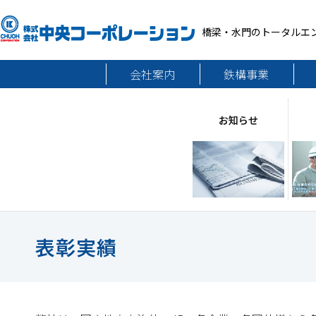
橋梁・水門のトータルエ
会社案内
鉄構事業
お知らせ
表彰実績