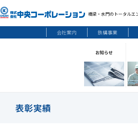
橋梁・水門のトータルエ
会社案内
鉄構事業
お知らせ
表彰実績