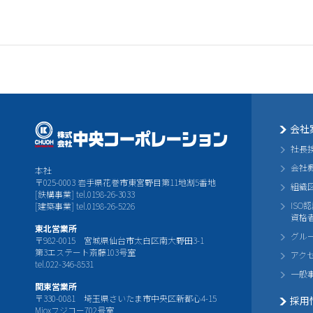
会社
社長
会社
本社
〒025-0003 岩手県花巻市東宮野目第11地割5番地
組織
[鉄構事業] tel.0198-26-3033
ISO
[建築事業] tel.0198-26-5226
資格
東北営業所
グル
〒982-0015 宮城県仙台市太白区南大野田3-1
第3エステート斎藤103号室
アク
tel.022-346-8531
一般
関東営業所
〒330-0081 埼玉県さいたま市中央区新都心4-15
採用
Mioxフジコー702号室