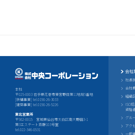
会社
社長
会社
本社
〒025-0003 岩手県花巻市東宮野目第11地割5番地
組織
[鉄構事業] tel.0198-26-3033
ISO
[建築事業] tel.0198-26-5226
資格
東北営業所
グル
〒982-0015 宮城県仙台市太白区南大野田3-1
第3エステート斎藤103号室
アク
tel.022-346-8531
一般