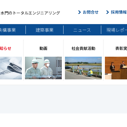
お問合せ
採用情報
・水門のトータルエンジニアリング
鉄構事業
建築事業
ニュース
現場レポ
知らせ
動画
社会貢献活動
表彰