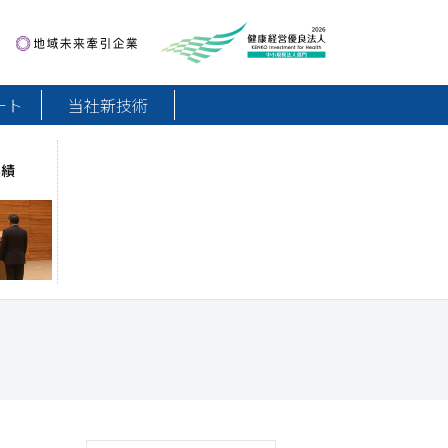
地域未来牽引企業
健康経営優良法人2026
ート
当社新技術
実績