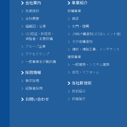
会社案内
事業紹介
社長挨拶
鉄構事業
会社概要
橋梁
組織図・沿革
水門・陸閘
ISO認証・許認可・
JR向け構造物(JESエレメント他)
資格者・主要設備
その他構造物
グループ企業
補修・補強工事、メンテナンス
アクセスマップ
建築事業
一般事業主行動計画
一般建築・システム建築
採用情報
住宅・リフォーム
新卒採用
当社新技術
経験者採用
技術紹介
お問い合わせ
投稿論文