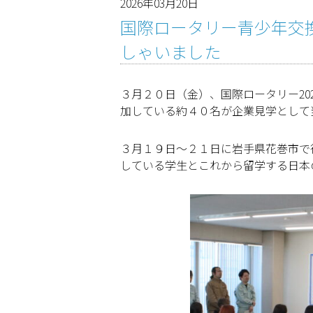
2026年03月20日
国際ロータリー青少年交換ｽ
しゃいました
３月２０日（金）、国際ロータリー20
加している約４０名が企業見学として
３月１９日～２１日に岩手県花巻市で
している学生とこれから留学する日本