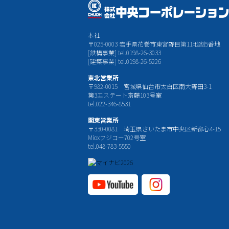
本社
〒025-0003 岩手県花巻市東宮野目第11地割5番地
[鉄構事業] tel.0198-26-3033
[建築事業] tel.0198-26-5226
東北営業所
〒982-0015 宮城県仙台市太白区南大野田3-1
第3エステート斎藤103号室
tel.022-346-8531
関東営業所
〒330-0081 埼玉県さいたま市中央区新都心4-15
Mioxフジコー702号室
tel.048-783-5550
YouTube公式チャ
Instagram
ンネル
公式チャ
ンネル