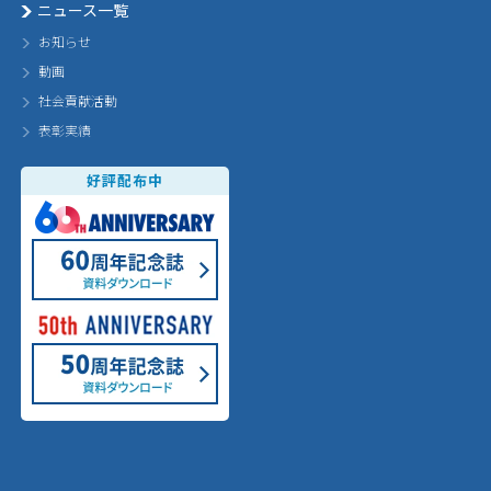
ニュース一覧
お知らせ
動画
社会貢献活動
表彰実績
好評配布中
60th Annivarsary
60周年記念誌 ダウンロード
50th Annivarsary
50周年記念誌 ダウンロード