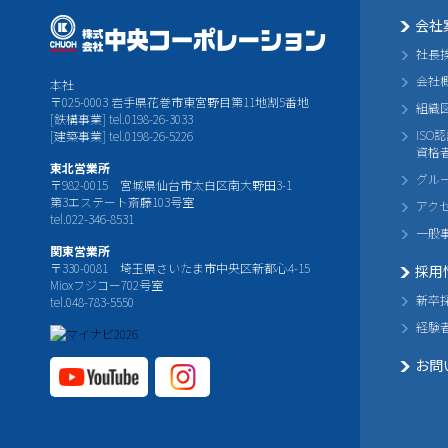
会社
社長
会社
本社
〒025-0003 岩手県花巻市東宮野目第11地割5番地
組織
[鉄構事業] tel.0198-26-3033
ISO
[建築事業] tel.0198-26-5226
資格
東北営業所
グル
〒982-0015 宮城県仙台市太白区南大野田3-1
第3エステート斎藤103号室
アク
tel.022-346-8531
一般
関東営業所
〒330-0081 埼玉県さいたま市中央区新都心4-15
採用
Mioxフジコー702号室
新卒
tel.048-783-5550
経験
お問
YouTube公式チャ
Instagram
ンネル
公式チャ
ンネル