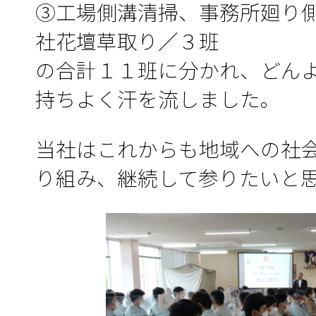
③工場側溝清掃、事務所廻り
社花壇草取り／３班
の合計１１班に分かれ、どん
持ちよく汗を流しました。
当社はこれからも地域への社
り組み、継続して参りたいと