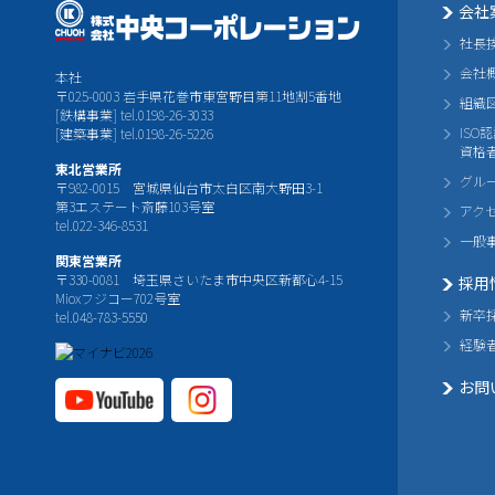
会社
社長
会社
本社
〒025-0003 岩手県花巻市東宮野目第11地割5番地
組織
[鉄構事業] tel.0198-26-3033
ISO
[建築事業] tel.0198-26-5226
資格
東北営業所
グル
〒982-0015 宮城県仙台市太白区南大野田3-1
第3エステート斎藤103号室
アク
tel.022-346-8531
一般
関東営業所
〒330-0081 埼玉県さいたま市中央区新都心4-15
採用
Mioxフジコー702号室
新卒
tel.048-783-5550
経験
お問
YouTube公式チャ
Instagram
ンネル
公式チャ
ンネル