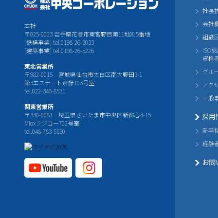
社長
会社
本社
〒025-0003 岩手県花巻市東宮野目第11地割5番地
組織
[鉄構事業] tel.0198-26-3033
ISO
[建築事業] tel.0198-26-5226
資格
東北営業所
グル
〒982-0015 宮城県仙台市太白区南大野田3-1
第3エステート斎藤103号室
アク
tel.022-346-8531
一般
関東営業所
〒330-0081 埼玉県さいたま市中央区新都心4-15
採用
Mioxフジコー702号室
新卒
tel.048-783-5550
経験
お問
YouTube公式チャ
Instagram
ンネル
公式チャ
ンネル