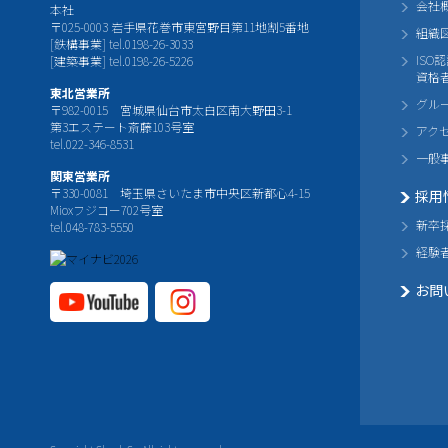
会社
本社
〒025-0003 岩手県花巻市東宮野目第11地割5番地
組織
[鉄構事業] tel.0198-26-3033
ISO
[建築事業] tel.0198-26-5226
資格
東北営業所
グル
〒982-0015 宮城県仙台市太白区南大野田3-1
第3エステート斎藤103号室
アク
tel.022-346-8531
一般
関東営業所
〒330-0081 埼玉県さいたま市中央区新都心4-15
採用
Mioxフジコー702号室
新卒
tel.048-783-5550
経験
お問
YouTube公式チャ
Instagram
ンネル
公式チャ
ンネル