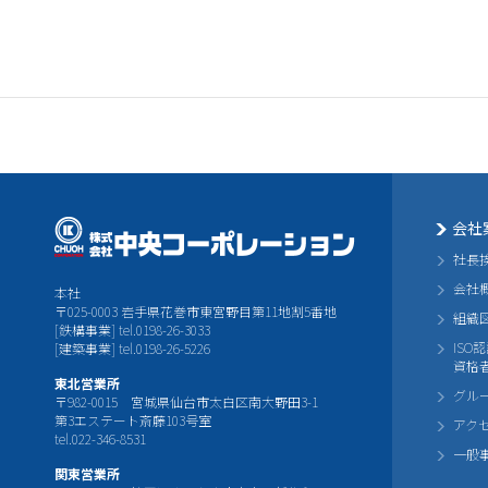
会社
社長
会社
本社
〒025-0003 岩手県花巻市東宮野目第11地割5番地
組織
[鉄構事業] tel.0198-26-3033
ISO
[建築事業] tel.0198-26-5226
資格
東北営業所
グル
〒982-0015 宮城県仙台市太白区南大野田3-1
第3エステート斎藤103号室
アク
tel.022-346-8531
一般
関東営業所