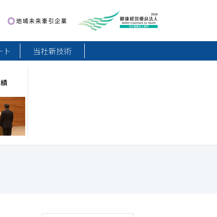
地域未来牽引企業
健康経営優良法人2026
ート
当社新技術
実績