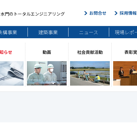
お問合せ
採用情報
・水門のトータルエンジニアリング
鉄構事業
建築事業
ニュース
現場レポ
知らせ
動画
社会貢献活動
表彰