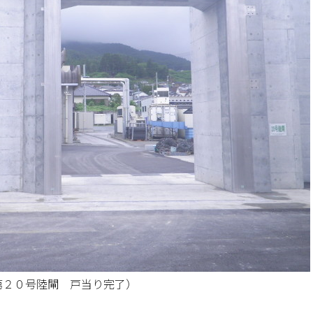
第２０号陸閘 戸当り完了）