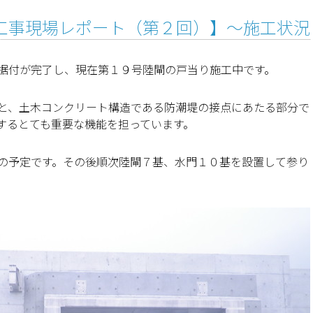
工事現場レポート（第２回）】～施工状況
据付が完了し、現在第１９号陸閘の戸当り施工中です。
と、土木コンクリート構造である防潮堤の接点にあたる部分で
するとても重要な機能を担っています。
の予定です。その後順次陸閘７基、水門１０基を設置して参り