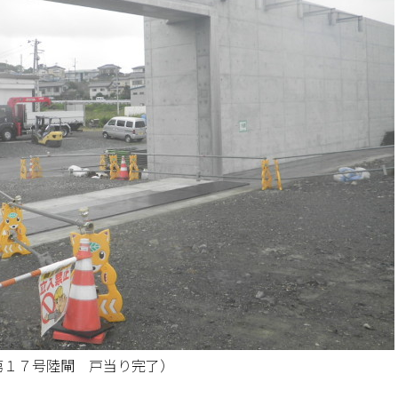
第１７号陸閘 戸当り完了）