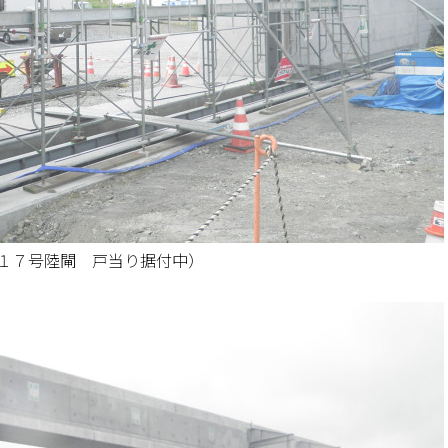
１７号陸閘 戸当り据付中）