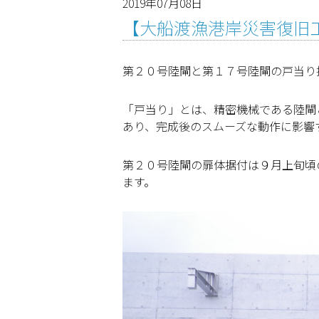
2019年07月08日
【大船渡漁港岸災害復旧
第２０号陸閘と第１７号陸閘の戸当り
「戸当り」とは、精密機械である陸閘
あり、完成後のスムーズな動作に影響
第２０号陸閘の扉体据付は９月上旬頃
ます。