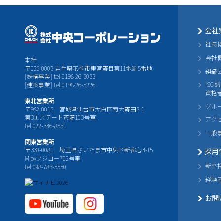
会社
社長
会社
本社
〒025-0003 岩手県花巻市東宮野目第11地割5番地
組織
[鉄構事業] tel.0198-26-3033
ISO
[建築事業] tel.0198-26-5226
資格
東北営業所
グル
〒982-0015 宮城県仙台市太白区南大野田3-1
第3エステート斎藤103号室
アク
tel.022-346-8531
一般
関東営業所
〒330-0081 埼玉県さいたま市中央区新都心4-15
採用
Mioxフジコー702号室
新卒
tel.048-783-5550
経験
お問
YouTube公式チャ
Instagram