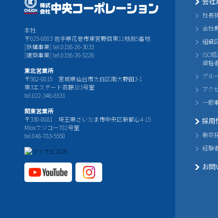
会社
社長
会社
本社
〒025-0003 岩手県花巻市東宮野目第11地割5番地
組織
[鉄構事業] tel.0198-26-3033
ISO
[建築事業] tel.0198-26-5226
資格
東北営業所
グル
〒982-0015 宮城県仙台市太白区南大野田3-1
第3エステート斎藤103号室
アク
tel.022-346-8531
一般
関東営業所
〒330-0081 埼玉県さいたま市中央区新都心4-15
採用
Mioxフジコー702号室
新卒
tel.048-783-5550
経験
お問
YouTube公式チャ
Instagram
ンネル
公式チャ
ンネル