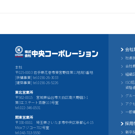
会社
社長
会社
本社
〒025-0003 岩手県花巻市東宮野目第11地割5番地
組織
[鉄構事業] tel.0198-26-3033
ISO
[建築事業] tel.0198-26-5226
資格
東北営業所
グル
〒982-0015 宮城県仙台市太白区南大野田3-1
第3エステート斎藤103号室
アク
tel.022-346-8531
一般
関東営業所
〒330-0081 埼玉県さいたま市中央区新都心4-15
採用
Mioxフジコー702号室
新卒
tel.048-783-5550