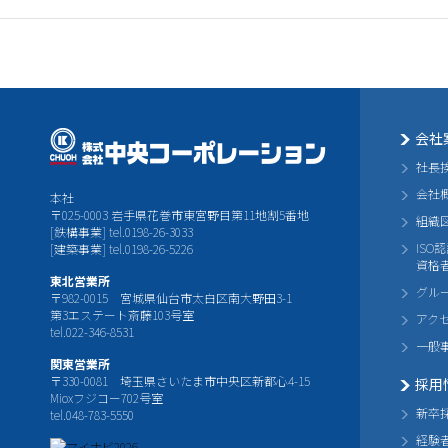
会社
社長
会社
本社
〒025-0003 岩手県花巻市東宮野目第11地割5番地
組織
[鉄構事業] tel.0198-26-3033
ISO
[建築事業] tel.0198-26-5226
資格
東北営業所
グル
〒982-0015 宮城県仙台市太白区南大野田3-1
第3エステート斎藤103号室
アク
tel.022-346-8531
一般
関東営業所
〒330-0081 埼玉県さいたま市中央区新都心4-15
採用
Mioxフジコー702号室
新卒
tel.048-783-5550
経験