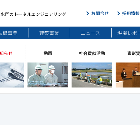
お問合せ
採用情報
・水門のトータルエンジニアリング
鉄構事業
建築事業
ニュース
現場レポ
知らせ
動画
社会貢献活動
表彰