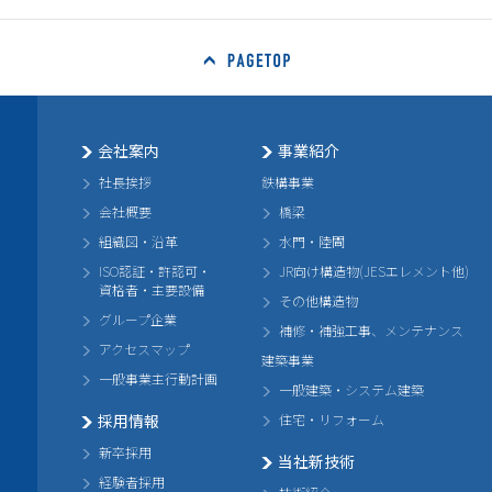
会社案内
事業紹介
社長挨拶
鉄構事業
会社概要
橋梁
組織図・沿革
水門・陸閘
ISO認証・許認可・
JR向け構造物(JESエレメント他)
資格者・主要設備
その他構造物
グループ企業
補修・補強工事、メンテナンス
アクセスマップ
建築事業
一般事業主行動計画
一般建築・システム建築
採用情報
住宅・リフォーム
新卒採用
当社新技術
経験者採用