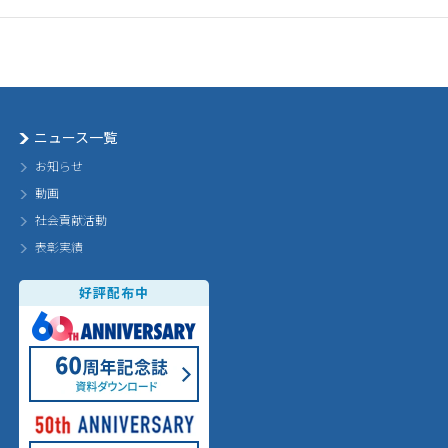
ニュース一覧
お知らせ
動画
社会貢献活動
表彰実績
好評配布中
60th Annivarsary
60周年記念誌 ダウンロード
50th Annivarsary