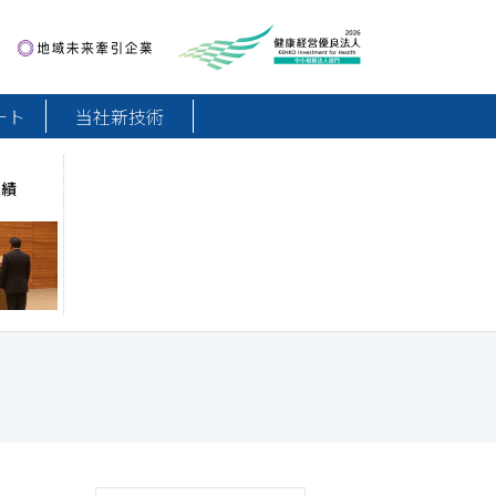
地域未来牽引企業
健康経営優良法人2026
ート
当社新技術
実績