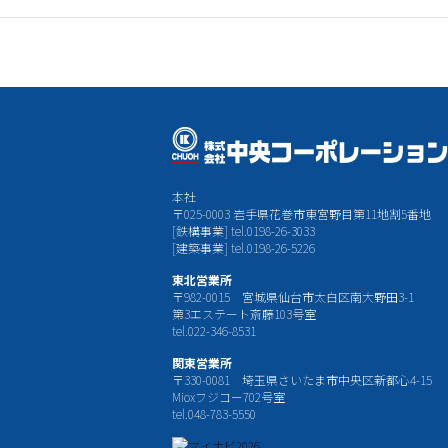
本社
〒025-0003 岩手県花巻市東宮野目第11地割5番地
[鉄構事業] tel.0198-26-3033
[建築事業] tel.0198-26-5226
東北営業所
〒982-0015 宮城県仙台市太白区南大野田3-1
第3エステート斎藤103号室
tel.022-346-8531
関東営業所
〒330-0081 埼玉県さいたま市中央区新都心4-15
Mioxフジコー702号室
tel.048-783-5550