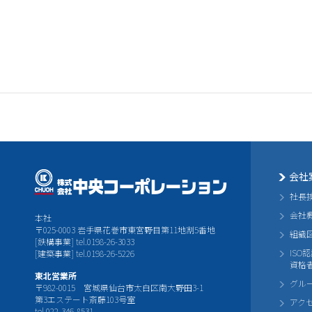
会社
社長
会社
本社
〒025-0003 岩手県花巻市東宮野目第11地割5番地
組織
[鉄構事業] tel.0198-26-3033
ISO
[建築事業] tel.0198-26-5226
資格
東北営業所
グル
〒982-0015 宮城県仙台市太白区南大野田3-1
第3エステート斎藤103号室
アク
tel.022-346-8531