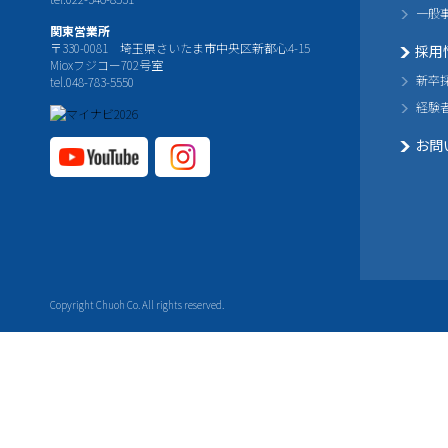
一般
関東営業所
〒330-0081 埼玉県さいたま市中央区新都心4-15
採用
Mioxフジコー702号室
新卒
tel.048-783-5550
経験
お問
YouTube公式チャ
Instagram
ンネル
公式チャ
ンネル
Copyright Chuoh Co. All rights reserved.