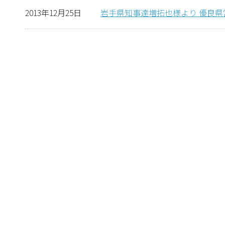
2013年12月25日
岩手県知事達増拓也様より 優良