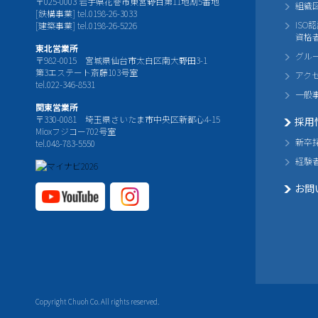
〒025-0003 岩手県花巻市東宮野目第11地割5番地
組織
[鉄構事業] tel.0198-26-3033
ISO
[建築事業] tel.0198-26-5226
資格
東北営業所
グル
〒982-0015 宮城県仙台市太白区南大野田3-1
第3エステート斎藤103号室
アク
tel.022-346-8531
一般
関東営業所
〒330-0081 埼玉県さいたま市中央区新都心4-15
採用
Mioxフジコー702号室
新卒
tel.048-783-5550
経験
お問
YouTube公式チャ
Instagram
ンネル
公式チャ
ンネル
Copyright Chuoh Co. All rights reserved.