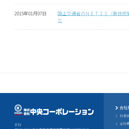
2015年01月07日
国土交通省のＮＥＴＩＳ（新技術
た
会社
社長
会社
本社