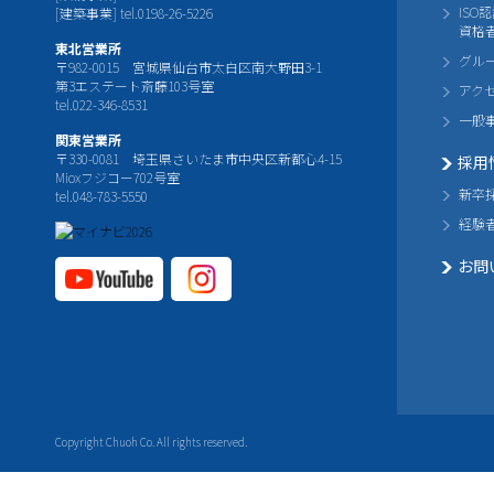
ISO
[建築事業] tel.0198-26-5226
資格
東北営業所
グル
〒982-0015 宮城県仙台市太白区南大野田3-1
第3エステート斎藤103号室
アク
tel.022-346-8531
一般
関東営業所
〒330-0081 埼玉県さいたま市中央区新都心4-15
採用
Mioxフジコー702号室
新卒
tel.048-783-5550
経験
お問
YouTube公式チャ
Instagram
ンネル
公式チャ
ンネル
Copyright Chuoh Co. All rights reserved.