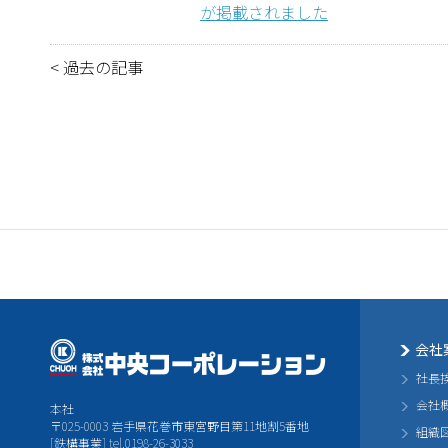
が掲載されました
<
過去の記事
会社
社長
会社
本社
〒025-0003 岩手県花巻市東宮野目第11地割5番地
組織
[鉄構事業] tel.0198-26-3033