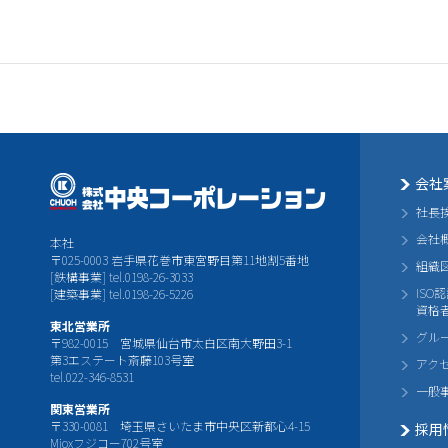
会社
社長
会社
本社
〒025-0003 岩手県花巻市東宮野目第11地割5番地
組織
[鉄構事業] tel.0198-26-3033
ISO
[建築事業] tel.0198-26-5226
資格
東北営業所
グル
〒982-0015 宮城県仙台市太白区南大野田3-1
第3エステート斎藤103号室
アク
tel.022-346-8531
一般
関東営業所
〒330-0081 埼玉県さいたま市中央区新都心4-15
採用
Mioxフジコー702号室