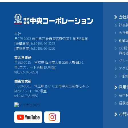
会社
社長
会社
本社
〒025-0003 岩手県花巻市東宮野目第11地割5番地
組織
[鉄構事業] tel.0198-26-3033
ISO
[建築事業] tel.0198-26-5226
資格
東北営業所
グル
〒982-0015 宮城県仙台市太白区南大野田3-1
第3エステート斎藤103号室
アク
tel.022-346-8531
一般
関東営業所
〒330-0081 埼玉県さいたま市中央区新都心4-15
採用
Mioxフジコー702号室
新卒
tel.048-783-5550
経験
お問
YouTube公式チャ
Instagram