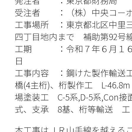
発注者 ：東京都財務局
受注者 ：（株）中央コーポ
工事場所 ：東京都北区中里
四丁目地内まで 補助第92号
工期 ：令和７年６月１６
日
工事内容 ：鋼けた製作輸送
橋(4主桁)、桁製作工 L-46.8m W
場塗装工 C-5系,D-5系,Co
式、支承 8基、桁等輸送 工 38
本工事はＪＲ山手線を越える