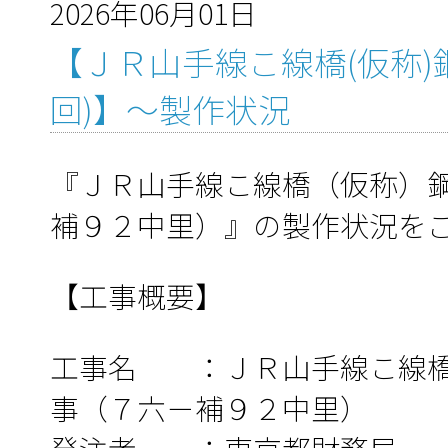
2026年06月01日
【ＪＲ山手線こ線橋(仮称)
回)】～製作状況
『ＪＲ山手線こ線橋（仮称）
補９２中里）』の製作状況を
【工事概要】
工事名 ：ＪＲ山手線こ線橋
事（７六－補９２中里）