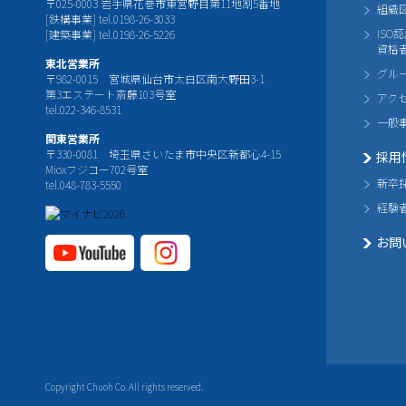
〒025-0003 岩手県花巻市東宮野目第11地割5番地
組織
[鉄構事業] tel.0198-26-3033
ISO
[建築事業] tel.0198-26-5226
資格
東北営業所
グル
〒982-0015 宮城県仙台市太白区南大野田3-1
第3エステート斎藤103号室
アク
tel.022-346-8531
一般
関東営業所
〒330-0081 埼玉県さいたま市中央区新都心4-15
採用
Mioxフジコー702号室
新卒
tel.048-783-5550
経験
お問
YouTube公式チャ
Instagram
ンネル
公式チャ
ンネル
Copyright Chuoh Co. All rights reserved.