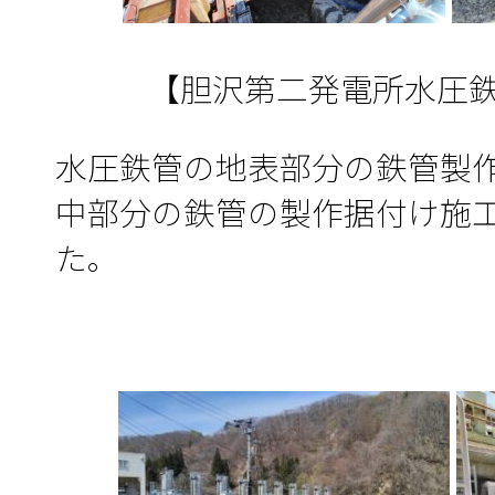
【胆沢第二発電所水圧
水圧鉄管の地表部分の鉄管製
中部分の鉄管の製作据付け施
た。