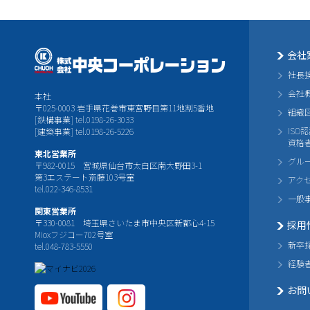
会社
社長
会社
本社
〒025-0003 岩手県花巻市東宮野目第11地割5番地
組織
[鉄構事業] tel.0198-26-3033
ISO
[建築事業] tel.0198-26-5226
資格
東北営業所
グル
〒982-0015 宮城県仙台市太白区南大野田3-1
第3エステート斎藤103号室
アク
tel.022-346-8531
一般
関東営業所
〒330-0081 埼玉県さいたま市中央区新都心4-15
採用
Mioxフジコー702号室
新卒
tel.048-783-5550
経験
お問