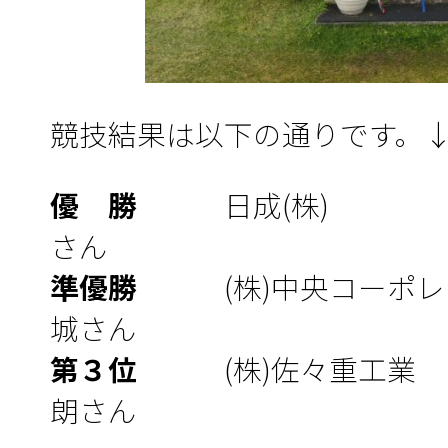
競技結果は以下の通りです。
優 勝
日成(株
さん
準優勝
(株)中央コー
城さん
第３位
(株)佐々重
朗さん