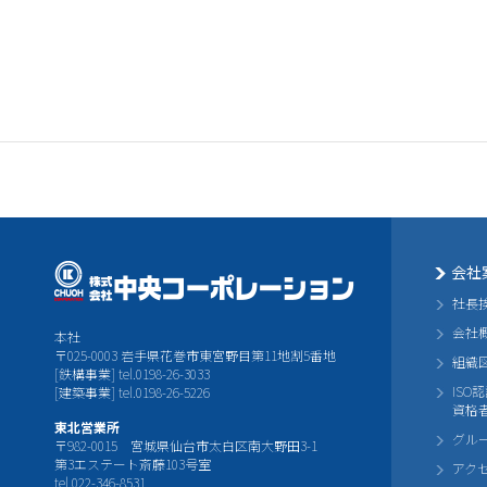
会社
社長
会社
本社
〒025-0003 岩手県花巻市東宮野目第11地割5番地
組織
[鉄構事業] tel.0198-26-3033
ISO
[建築事業] tel.0198-26-5226
資格
東北営業所
グル
〒982-0015 宮城県仙台市太白区南大野田3-1
第3エステート斎藤103号室
アク
tel.022-346-8531