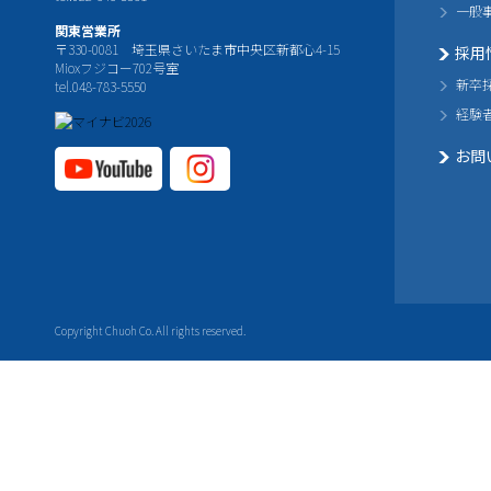
一般
関東営業所
〒330-0081 埼玉県さいたま市中央区新都心4-15
採用
Mioxフジコー702号室
新卒
tel.048-783-5550
経験
お問
YouTube公式チャ
Instagram
ンネル
公式チャ
ンネル
Copyright Chuoh Co. All rights reserved.