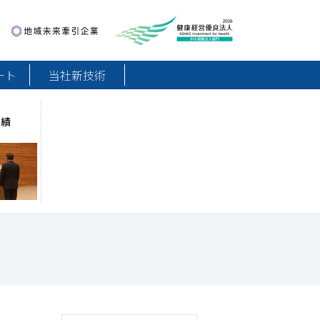
地域未来牽引企業
健康経営優良法人2026
ート
当社新技術
実績