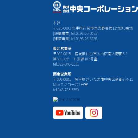
本社
〒025-0003 岩手県花巻市東宮野目第11地割5番地
[鉄構事業] tel.0198-26-3033
[建築事業] tel.0198-26-5226
東北営業所
〒982-0015 宮城県仙台市太白区南大野田3-1
第3エステート斎藤103号室
tel.022-346-8531
関東営業所
〒330-0081 埼玉県さいたま市中央区新都心4-15
Mioxフジコー702号室
tel.048-783-5550
YouTube公式チャ
Instagram
ンネル
公式チャ
ンネル