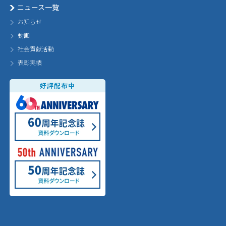
ニュース一覧
お知らせ
動画
社会貢献活動
表彰実績
好評配布中
60th Annivarsary
60周年記念誌 ダウンロード
50th Annivarsary
50周年記念誌 ダウンロード