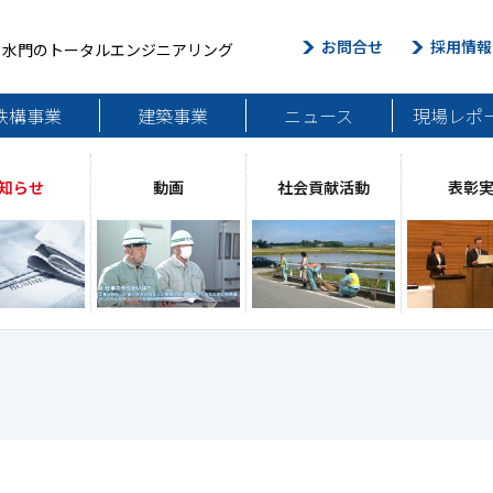
お問合せ
採用情報
・水門のトータルエンジニアリング
鉄構事業
建築事業
ニュース
現場レポ
知らせ
動画
社会貢献活動
表彰