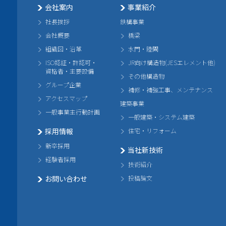
会社案内
事業紹介
社長挨拶
鉄構事業
会社概要
橋梁
組織図・沿革
水門・陸閘
ISO認証・許認可・
JR向け構造物(JESエレメント他)
資格者・主要設備
その他構造物
グループ企業
補修・補強工事、メンテナンス
アクセスマップ
建築事業
一般事業主行動計画
一般建築・システム建築
採用情報
住宅・リフォーム
新卒採用
当社新技術
経験者採用
技術紹介
お問い合わせ
投稿論文