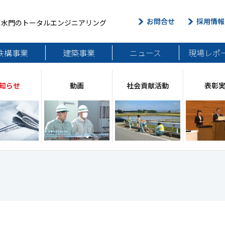
お問合せ
採用情報
・水門のトータルエンジニアリング
鉄構事業
建築事業
ニュース
現場レポ
知らせ
動画
社会貢献活動
表彰