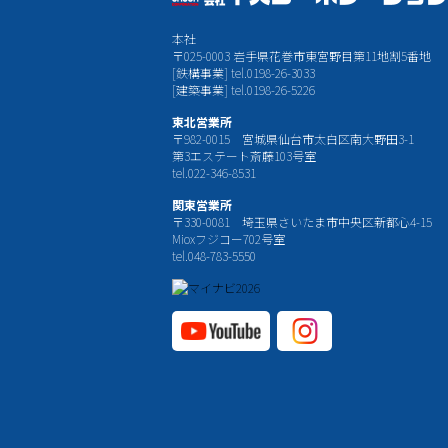
本社
〒025-0003 岩手県花巻市東宮野目第11地割5番地
[鉄構事業] tel.0198-26-3033
[建築事業] tel.0198-26-5226
東北営業所
〒982-0015 宮城県仙台市太白区南大野田3-1
第3エステート斎藤103号室
tel.022-346-8531
関東営業所
〒330-0081 埼玉県さいたま市中央区新都心4-15
Mioxフジコー702号室
tel.048-783-5550
YouTube公式チャ
Instagram
ンネル
公式チャ
ンネル