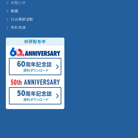
お知らせ
動画
社会貢献活動
表彰実績
好評配布中
60th Annivarsary
60周年記念誌 ダウンロード
50th Annivarsary
50周年記念誌 ダウンロード