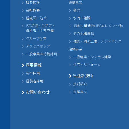
社長挨拶
鉄構事業
会社概要
橋梁
組織図・沿革
水門・陸閘
ISO認証・許認可・
JR向け構造物(JESエレメント他)
資格者・主要設備
その他構造物
グループ企業
補修・補強工事、メンテナンス
アクセスマップ
建築事業
一般事業主行動計画
一般建築・システム建築
採用情報
住宅・リフォーム
新卒採用
当社新技術
経験者採用
技術紹介
お問い合わせ
投稿論文