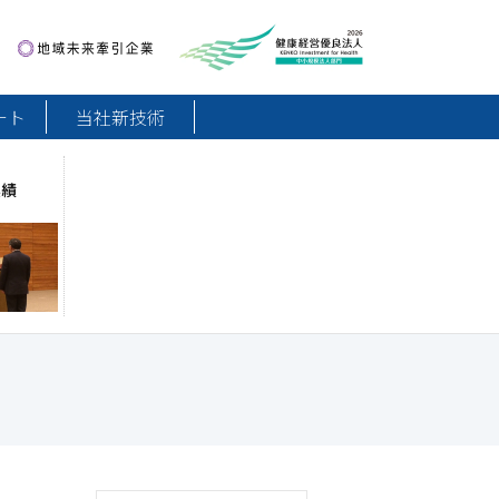
地域未来牽引企業
健康経営優良法人2026
ート
当社新技術
実績