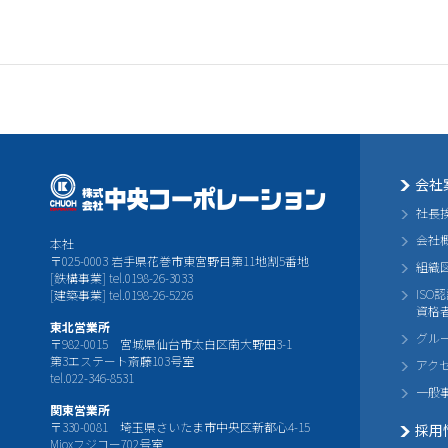
会社
社長
会社
本社
〒025-0003 岩手県花巻市東宮野目第11地割5番地
組織
[鉄構事業] tel.0198-26-3033
ISO
[建築事業] tel.0198-26-5226
資格
東北営業所
グル
〒982-0015 宮城県仙台市太白区南大野田3-1
第3エステート斎藤103号室
アク
tel.022-346-8531
一般
関東営業所
〒330-0081 埼玉県さいたま市中央区新都心4-15
採用
Mioxフジコー702号室