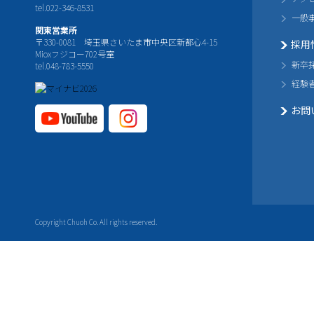
tel.022-346-8531
一般
関東営業所
〒330-0081 埼玉県さいたま市中央区新都心4-15
採用
Mioxフジコー702号室
新卒
tel.048-783-5550
経験
お問
YouTube公式チャ
Instagram
ンネル
公式チャ
ンネル
Copyright Chuoh Co. All rights reserved.