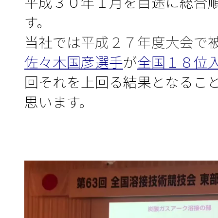
平成３０年１月を目途に総合
す。
当社では
平成２７年度大会で
佐々木国彦選手
が
全国１８位
回それを上回る結果となるこ
思います。
動
画
プ
レ
ー