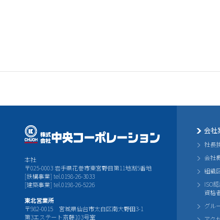
会社
社長
会社
本社
〒025-0003 岩手県花巻市東宮野目第11地割5番地
組織
[鉄構事業] tel.0198-26-3033
ISO
[建築事業] tel.0198-26-5226
資格
東北営業所
グル
〒982-0015 宮城県仙台市太白区南大野田3-1
第3エステート斎藤103号室
アク