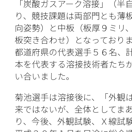
「炭酸ガスアーク溶接」（半
り、競技課題は両部門とも薄
向姿勢）と中板（板厚９ミリ
板突き合わせ）となっており
都道府県の代表選手５６名、
本を代表する溶接技術者たち
い合いました。
菊池選手は溶接後に、「外観
来ではないが、全体としてま
り、今後、外観試験、Ｘ線試