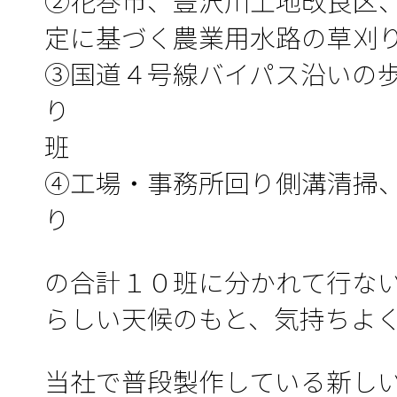
②花巻市、豊沢川土地改良区
定に基づく農業用水路の草刈
③国道４号線バイパス沿いの
り 
班
④工場・事務所回り側溝清掃
り 
の合計１０班に分かれて行な
らしい天候のもと、気持ちよ
当社で普段製作している新し