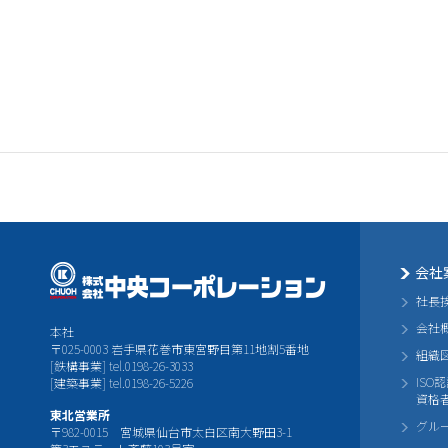
会社
社長
会社
本社
〒025-0003 岩手県花巻市東宮野目第11地割5番地
組織
[鉄構事業] tel.0198-26-3033
ISO
[建築事業] tel.0198-26-5226
資格
東北営業所
グル
〒982-0015 宮城県仙台市太白区南大野田3-1