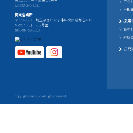
第3エステート斎藤103号室
アク
tel.022-346-8531
一般
関東営業所
〒330-0081 埼玉県さいたま市中央区新都心4-15
採用
Mioxフジコー702号室
新卒
tel.048-783-5550
経験
お問
YouTube公式チャ
Instagram
ンネル
公式チャ
ンネル
Copyright Chuoh Co. All rights reserved.