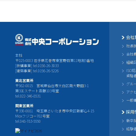
会社
社長
会社
本社
〒025-0003 岩手県花巻市東宮野目第11地割5番地
組織
[鉄構事業] tel.0198-26-3033
ISO
[建築事業] tel.0198-26-5226
資格
東北営業所
グル
〒982-0015 宮城県仙台市太白区南大野田3-1
第3エステート斎藤103号室
アク
tel.022-346-8531
一般
関東営業所
〒330-0081 埼玉県さいたま市中央区新都心4-15
採用
Mioxフジコー702号室
新卒
tel.048-783-5550
経験