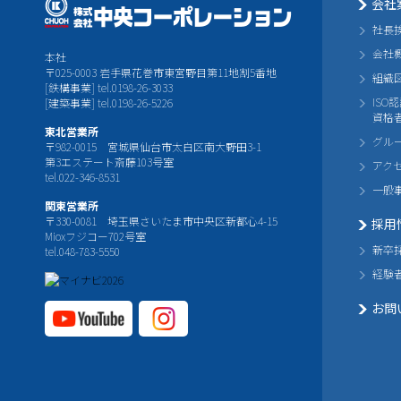
会社
社長
会社
本社
〒025-0003 岩手県花巻市東宮野目第11地割5番地
組織
[鉄構事業] tel.0198-26-3033
ISO
[建築事業] tel.0198-26-5226
資格
東北営業所
グル
〒982-0015 宮城県仙台市太白区南大野田3-1
第3エステート斎藤103号室
アク
tel.022-346-8531
一般
関東営業所
〒330-0081 埼玉県さいたま市中央区新都心4-15
採用
Mioxフジコー702号室
新卒
tel.048-783-5550
経験
お問
YouTube公式チャ
Instagram
ンネル
公式チャ
ンネル