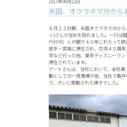
2017年06月22日
米国、オクラホマ州から
６月２２日朝、米国オクラホマ州から、高
ィ)さんが当社を訪れました。一行は国際
ｸﾗﾎﾏ州）との間で４０年にわたって
岩手・宮城に滞在され、交流４０周年
学など行った他、東京ディズニーラン
滞在されています。
アートさんは、当社において、全社員
動としての一斉清掃の他、当社で製作
り、大いに感動された様子でした。