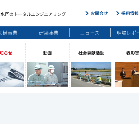
お問合せ
採用情報
・水門のトータルエンジニアリング
鉄構事業
建築事業
ニュース
現場レポ
知らせ
動画
社会貢献活動
表彰