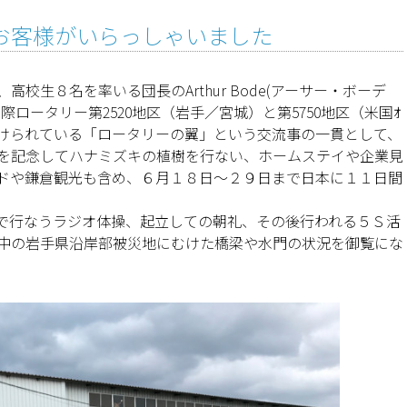
お客様がいらっしゃいました
校生８名を率いる団長のArthur Bode(アーサー・ボーデ
ロータリー第2520地区（岩手／宮城）と第5750地区（米国ｵ
続けられている「ロータリーの翼」という交流事の一貫として、
を記念してハナミズキの植樹を行ない、ホームステイや企業見
ドや鎌倉観光も含め、６月１８日～２９日まで日本に１１日間
で行なうラジオ体操、起立しての朝礼、その後行われる５Ｓ活
中の岩手県沿岸部被災地にむけた橋梁や水門の状況を御覧にな