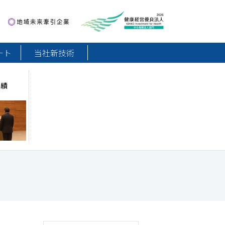
地域未来牽引企業
健康経営優良法人2026
ート
当社新技術
実績