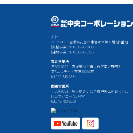
本社
〒025-0003 岩手県花巻市東宮野目第11地割5番地
[鉄構事業] tel.0198-26-3033
[建築事業] tel.0198-26-5226
東北営業所
〒982-0015 宮城県仙台市太白区南大野田3-1
第3エステート斎藤103号室
tel.022-346-8531
関東営業所
〒330-0081 埼玉県さいたま市中央区新都心4-15
Mioxフジコー702号室
tel.048-783-5550
YouTube公式チャ
Instagram