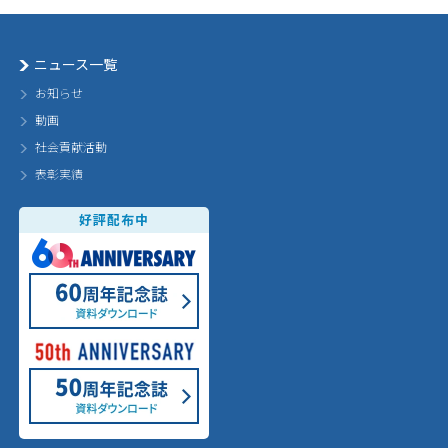
ニュース一覧
お知らせ
動画
社会貢献活動
表彰実績
好評配布中
60th Annivarsary
60周年記念誌 ダウンロード
50th Annivarsary
50周年記念誌 ダウンロード