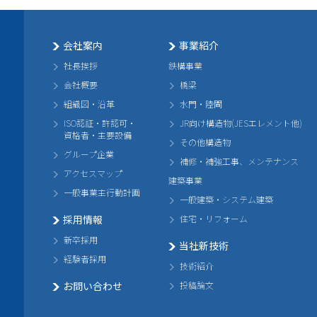
会社案内
事業紹介
社長挨拶
鉄構事業
会社概要
橋梁
組織図・沿革
水門・陸閘
ISO認証・許認可・
JR向け構造物(JESエレメント他)
資格者・主要設備
その他構造物
グループ企業
補修・補強工事、メンテナンス
アクセスマップ
建築事業
一般事業主行動計画
一般建築・システム建築
採用情報
住宅・リフォーム
新卒採用
当社新技術
経験者採用
技術紹介
お問い合わせ
投稿論文