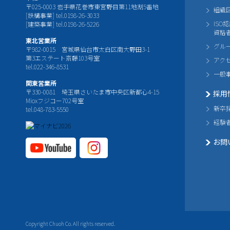
〒025-0003 岩手県花巻市東宮野目第11地割5番地
組織
[鉄構事業] tel.0198-26-3033
ISO
[建築事業] tel.0198-26-5226
資格
東北営業所
グル
〒982-0015 宮城県仙台市太白区南大野田3-1
第3エステート斎藤103号室
アク
tel.022-346-8531
一般
関東営業所
〒330-0081 埼玉県さいたま市中央区新都心4-15
採用
Mioxフジコー702号室
新卒
tel.048-783-5550
経験
お問
YouTube公式チャ
Instagram
ンネル
公式チャ
ンネル
Copyright Chuoh Co. All rights reserved.