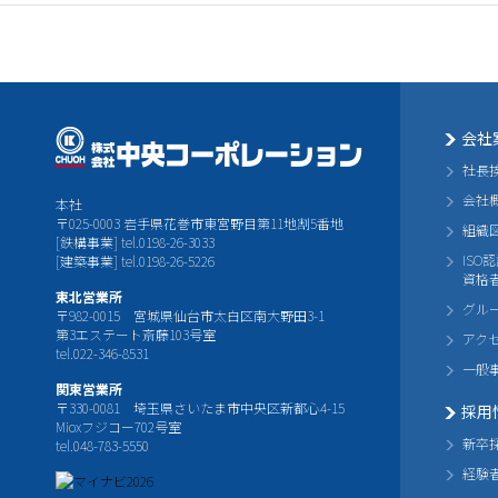
会社
社長
会社
本社
〒025-0003 岩手県花巻市東宮野目第11地割5番地
組織
[鉄構事業] tel.0198-26-3033
ISO
[建築事業] tel.0198-26-5226
資格
東北営業所
グル
〒982-0015 宮城県仙台市太白区南大野田3-1
第3エステート斎藤103号室
アク
tel.022-346-8531
一般
関東営業所
〒330-0081 埼玉県さいたま市中央区新都心4-15
採用
Mioxフジコー702号室
新卒
tel.048-783-5550
経験