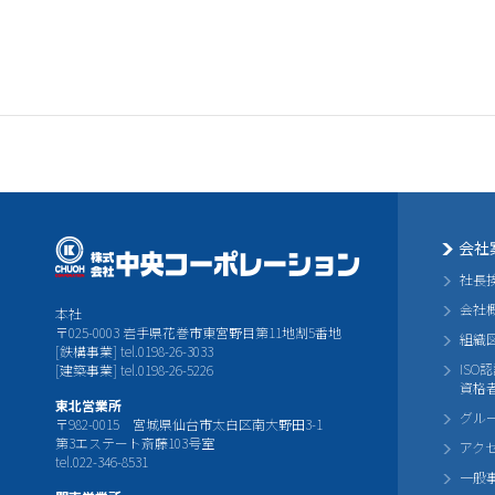
会社
社長
会社
本社
〒025-0003 岩手県花巻市東宮野目第11地割5番地
組織
[鉄構事業] tel.0198-26-3033
ISO
[建築事業] tel.0198-26-5226
資格
東北営業所
グル
〒982-0015 宮城県仙台市太白区南大野田3-1
第3エステート斎藤103号室
アク
tel.022-346-8531
一般