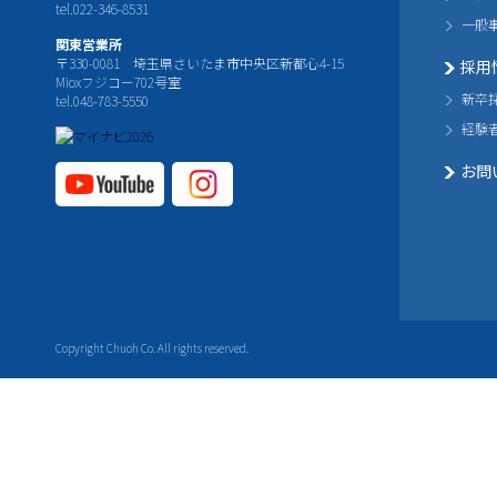
tel.022-346-8531
一般
関東営業所
〒330-0081 埼玉県さいたま市中央区新都心4-15
採用
Mioxフジコー702号室
新卒
tel.048-783-5550
経験
お問
YouTube公式チャ
Instagram
ンネル
公式チャ
ンネル
Copyright Chuoh Co. All rights reserved.