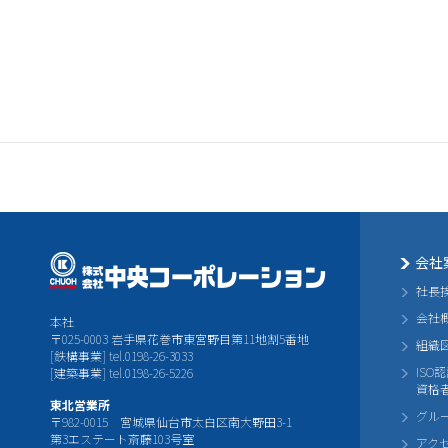
会社
社長
会社
本社
〒025-0003 岩手県花巻市東宮野目第11地割5番地
組織
[鉄構事業] tel.0198-26-3033
ISO
[建築事業] tel.0198-26-5226
資格
東北営業所
グル
〒982-0015 宮城県仙台市太白区南大野田3-1
第3エステート斎藤103号室
アク