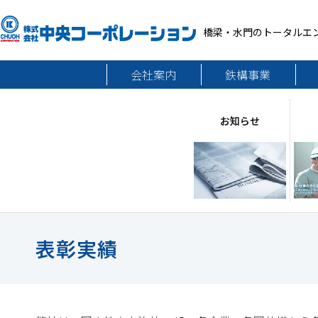
橋梁・水門のトータルエ
会社案内
鉄構事業
お知らせ
表彰実績