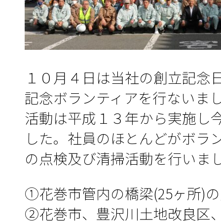
１０月４日は当社の創立記念
記念ボランティアを行ないま
活動は平成１３年から実施し
した。社員のほとんどがボラ
の点検及び清掃活動を行いま
①花巻市管内の橋梁(25ヶ所)
②花巻市、豊沢川土地改良区