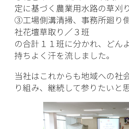
定に基づく農業用水路の草刈
③工場側溝清掃、事務所廻り
社花壇草取り／３班
の合計１１班に分かれ、どん
持ちよく汗を流しました。
当社はこれからも地域への社
り組み、継続して参りたいと