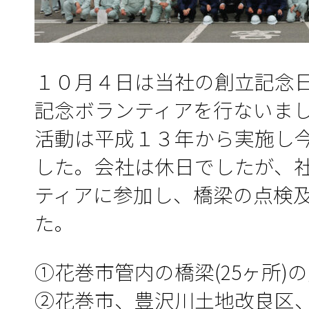
１０月４日は当社の創立記念
記念ボランティアを行ないま
活動は平成１３年から実施し
した。会社は休日でしたが、
ティアに参加し、橋梁の点検
た。
①花巻市管内の橋梁(25ヶ所)
②花巻市、豊沢川土地改良区